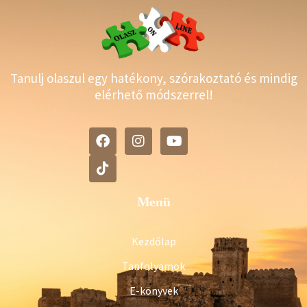
Tanulj olaszul egy hatékony, szórakoztató és mindig
elérhető módszerrel!
Menü
Kezdőlap
Tanfolyamok
E-könyvek