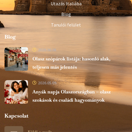
Utazás Italiába
Blog
Tanulói felület
Blog
2026.06.08.
Olasz szópárok listája: hasonló alak,
teljesen más jelentés
2026.05.09.
Anyák napja Olaszországban – olasz
szokások és családi hagyományok
Kapcsolat