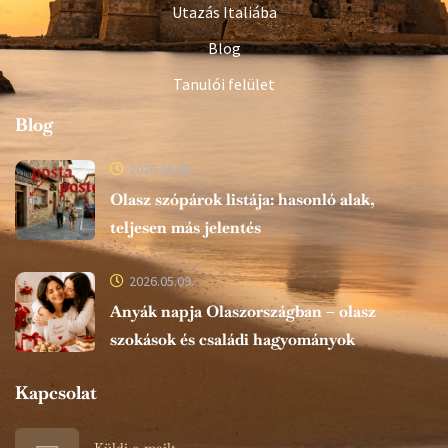
Utazás Italiába
Blog
Tanulói felület
Blog
2026.06.08.
Olasz szópárok listája: hasonló alak,
teljesen más jelentés
2026.05.09.
Anyák napja Olaszországban – olasz
szokások és családi hagyományok
Kapcsolat