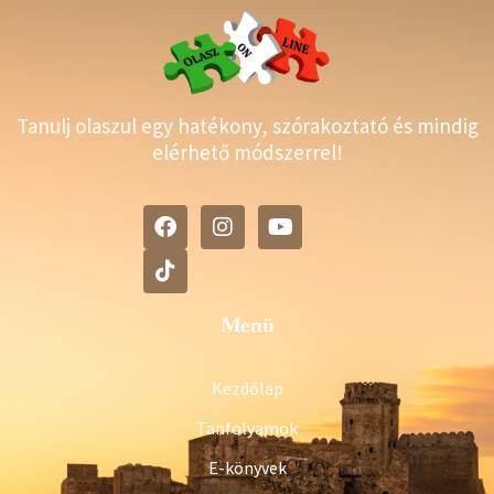
Tanulj olaszul egy hatékony, szórakoztató és mindig
elérhető módszerrel!
Menü
Kezdőlap
Tanfolyamok
E-könyvek