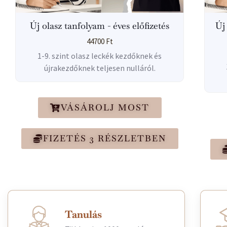
Új olasz tanfolyam - éves előfizetés
Új
44700
Ft
1-9. szint olasz leckék kezdőknek és
újrakezdőknek teljesen nulláról.
VÁSÁROLJ MOST
FIZETÉS 3 RÉSZLETBEN
Tanulás