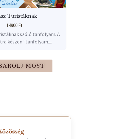
sz Turistáknak
14900
Ft
ristáknak szóló tanfolyam. A
tra készen" tanfolyam....
SÁROLJ MOST
Közösség