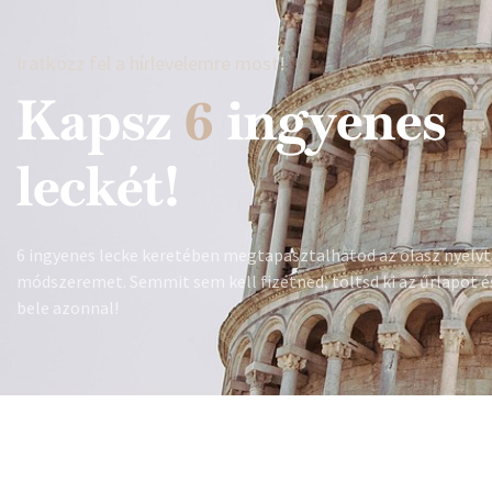
Iratkozz fel a hírlevelemre most!
Kapsz
6
ingyenes
leckét!
6 ingyenes lecke keretében megtapasztalhatod az olasz nyelvt
módszeremet. Semmit sem kell fizetned, töltsd ki az űrlapot é
bele azonnal!