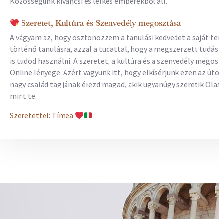
Közösségünk kíváncsi és lelkes emberekből áll.
Szeretet, Kultúra és Szenvedély megosztása
A vágyam az, hogy ösztönözzem a tanulási kedvedet a saját 
történő tanulásra, azzal a tudattal, hogy a megszerzett tudás
is tudod használni. A szeretet, a kultúra és a szenvedély mego
Online lényege. Azért vagyunk itt, hogy elkísérjünk ezen az út
nagy család tagjának érezd magad, akik ugyanúgy szeretik Ola
mint te.
Szeretettel: Tímea