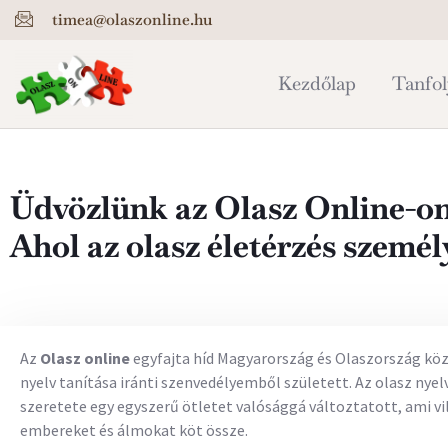
timea@olaszonline.hu
Kezdőlap
Tanfo
Üdvözlünk az Olasz Online-on
Ahol az olasz életérzés szemé
Az
Olasz online
egyfajta híd Magyarország és Olaszország köz
nyelv tanítása iránti szenvedélyemből született. Az olasz nyelv
szeretete egy egyszerű ötletet valósággá változtatott, ami vi
embereket és álmokat köt össze.