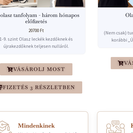
Ola
 olasz tanfolyam - három hónapos
előfizetés
20700
Ft
(Nem csak) tu
1-9. szint Olasz leckék kezdőknek és
korábbi „Ú
újrakezdőknek teljesen nulláról.
VÁ
VÁSÁROLJ MOST
FIZETÉS 3 RÉSZLETBEN
Mindenkinek