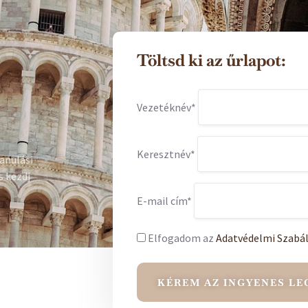
Töltsd ki az űrlapot:
Vezetéknév*
Keresztnév*
anulási
s kezdj
E-mail cím*
Elfogadom az
Adatvédelmi Szabál