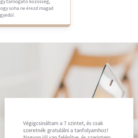
gy támogató közösség,
ogy soha ne érezd magad
gyedül.
Végigcsináltam a 7 szintet, és csak
szeretnék gratulálni a tanfolyamhoz!
Nagyon jól van felépítve, és szerintem