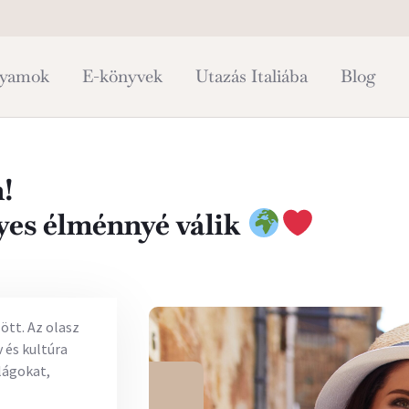
lyamok
E-könyvek
Utazás Italiába
Blog
!
lyes élménnyé válik
ött. Az olasz
 és kultúra
lágokat,