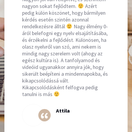
nagyon sokat fejlődtem.
Azért
pedig külön köszönet, hogy bármilyen
kérdés esetén szintén azonnal
rendelkezésre álltál
Nagy élmény 0-
áról belefogni egy nyelv elsajátításába,
és érzékelni a fejlődést. Különösen, ha
olasz nyelvről van szó, ami nekem is
mindig nagy szerelem volt (ahogy az
egész kultúra is). A tanfolyamod és
videóid ugyanakkor annyira jók, hogy
sikerült beépíteni a mindennapokba, és
kikapcsolódássá vált.
Kikapcsolódásként felfogva pedig
tanulni is más
Attila
“