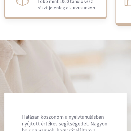
Több mint 1000 tanuló vesz
részt jelenleg a kurzusunkon.
Hálásan köszönöm a nyelvtanulásban
nyújtott értékes segítségedet. Nagyon
boldog vagyok, hogy rátaláltam a