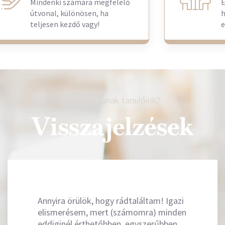
Mindenki számára megfelelő
E
útvonal, különösen, ha
h
teljesen kezdő vagy!
e
Mit mondanak tanulóink?
Visszajelzések
Annyira örülök, hogy rádtaláltam! Igazi
elismerésem, mert (számomra) minden
eddiginél érthetőbben, egyszerűbben,