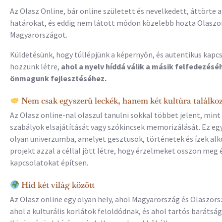
Az Olasz Online, bár online született és nevelkedett, áttörte a 
határokat, és eddig nem látott módon közelebb hozta Olaszo
Magyarországot.
Küldetésünk, hogy túllépjünk a képernyőn, és autentikus kapc
hozzunk létre,
ahol a nyelv híddá válik a másik felfedezésé
önmagunk fejlesztéséhez.
Nem csak egyszerű leckék, hanem két kultúra találkoz
Az Olasz online-nal olaszul tanulni sokkal többet jelent, mint
szabályok elsajátítását vagy szókincsek memorizálását. Ez eg
olyan univerzumba, amelyet gesztusok, történetek és ízek alk
projekt azzal a céllal jött létre, hogy érzelmeket osszon meg é
kapcsolatokat építsen.
Híd két világ között
Az Olasz online egy olyan hely, ahol Magyarország és Olaszors
ahol a kulturális korlátok feloldódnak, és ahol tartós barátsá