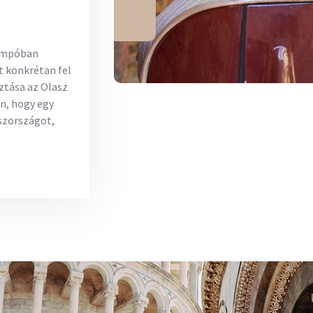
tempóban
t konkrétan fel
sztása az Olasz
on, hogy egy
szországot,