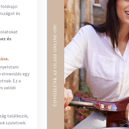
földrajzi
rszágot és
ÜDVÖZLÜNK AZ OLASZ ONLINE-ON!
solatokat
hez és
ása.
 nyelvtani
y elmerülés egy
otnak. Ez a
s valódi
zág találkozik,
gok születnek.