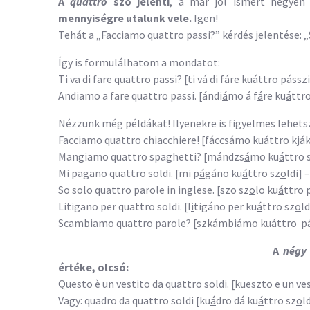
A
quattro
szó jelenti
, a már jól ismert négyen 
mennyiségre utalunk vele.
Igen!
Tehát a „Facciamo quattro passi?” kérdés jelentése: „
Így is formulálhatom a mondatot:
Ti va di fare quattro passi? [ti vá di f
á
re ku
á
ttro p
á
ssz
Andiamo a fare quattro passi. [ándi
á
mo á f
á
re ku
á
ttr
Nézzünk még példákat! Ilyenekre is figyelmes lehets
Facciamo quattro chiacchiere! [fáccs
á
mo ku
á
ttro kj
á
k
Mangiamo quattro spaghetti? [mándzs
á
mo ku
á
ttro 
Mi pagano quattro soldi. [mi p
á
gáno ku
á
ttro sz
o
ldi]
So solo quattro parole in inglese. [szo sz
o
lo ku
á
ttro 
Litigano per quattro soldi. [l
i
tigáno per ku
á
ttro sz
o
l
Scambiamo quattro parole? [szkámbi
á
mo ku
á
ttro p
A
nég
értéke, olcsó:
Questo è un vestito da quattro soldi. [ku
e
szto e un ve
Vagy: quadro da quattro soldi [ku
á
dro dá ku
á
ttro sz
o
l