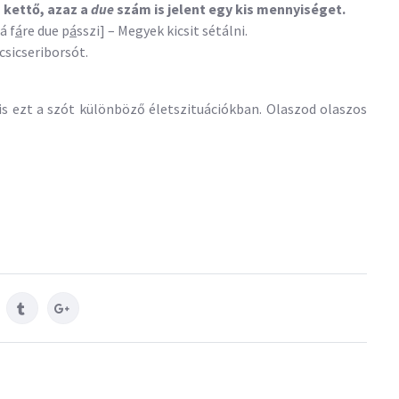
 kettő, azaz a
due
szám is jelent egy kis mennyiséget.
á f
á
re due p
á
sszi] – Megyek kicsit sétálni.
 csicseriborsót.
s ezt a szót különböző életszituációkban. Olaszod olaszos