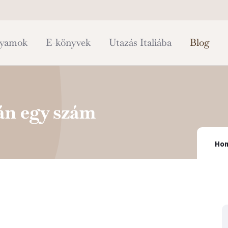
lyamok
E-könyvek
Utazás Italiába
Blog
án egy szám
Ho