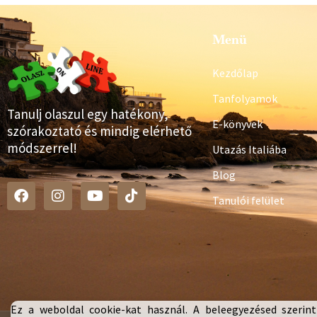
Menü
Kezdőlap
Tanfolyamok
Tanulj olaszul egy hatékony,
E-könyvek
szórakoztató és mindig elérhető
módszerrel!
Utazás Italiába
Blog
Tanulói felület
Ez a weboldal cookie-kat használ. A beleegyezésed szerint 