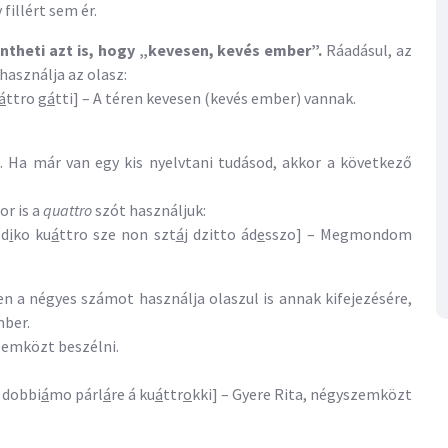
y fillért sem ér.
ntheti azt is, hogy „kevesen, kevés ember”.
Ráadásul, az
használja az olasz:
á
ttro g
á
tti] – A téren kevesen (kevés ember) vannak.
. Ha már van egy kis nyelvtani tudásod, akkor a következő
r is a
quattro
szót használjuk:
 d
i
ko ku
á
ttro sze non szt
á
j dzitto ád
e
sszo] – Megmondom
en a négyes számot használja olaszul is annak kifejezésére,
mber.
zemközt beszélni.
 dobbi
á
mo párl
á
re á ku
á
ttr
o
kki] – Gyere Rita, négyszemközt