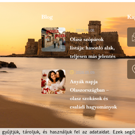
Blog
Ka
2026.06.08.
Olasz szópárok
listája: hasonló alak,
teljesen más jelentés
2026.05.09.
Anyák napja
Olaszországban –
olasz szokások és
családi hagyományok
gyűjtjük, tároljuk, és használjuk fel az adataidat. Ezek segí