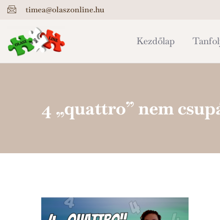
timea@olaszonline.hu
Kezdőlap
Tanfo
4 „quattro” nem csup