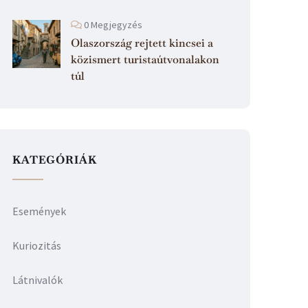
0 Megjegyzés
Olaszország rejtett kincsei a
közismert turistaútvonalakon
túl
KATEGÓRIÁK
Események
Kuriozitás
Látnivalók