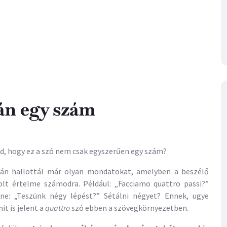
án egy szám
ad, hogy ez a szó nem csak egyszerűen egy szám?
alán hallottál már olyan mondatokat, amelyben a beszélő
t értelme számodra. Például: „Facciamo quattro passi?”
nne: „Teszünk négy lépést?” Sétálni négyet? Ennek, ugye
t is jelent a
quattro
szó ebben a szövegkörnyezetben.