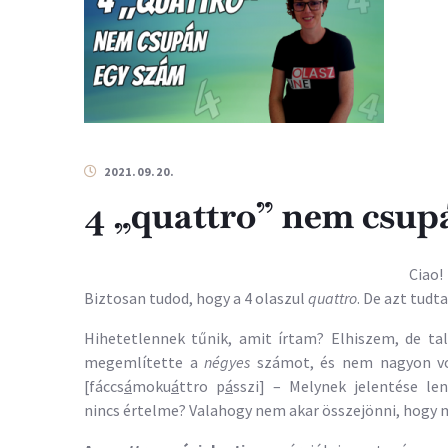
2021.09.20.
4 „quattro” nem csup
Ciao!
Biztosan tudod, hogy a 4 olaszul
quattro
. De azt tudt
Hihetetlennek tűnik, amit írtam? Elhiszem, de t
megemlítette a
négyes
számot, és nem nagyon vol
[fáccs
á
moku
á
ttro p
á
sszi] – Melynek jelentése le
nincs értelme? Valahogy nem akar összejönni, hogy mi