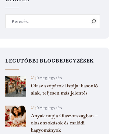
LEGUTÓBBI BLOGBEJEGYZÉSEK
0 Megjegyzés
Olasz szópárok listája: hasonló
alak, teljesen más jelentés
0 Megjegyzés
Anyák napja Olaszországban –
olasz szokások és családi
hagyományok