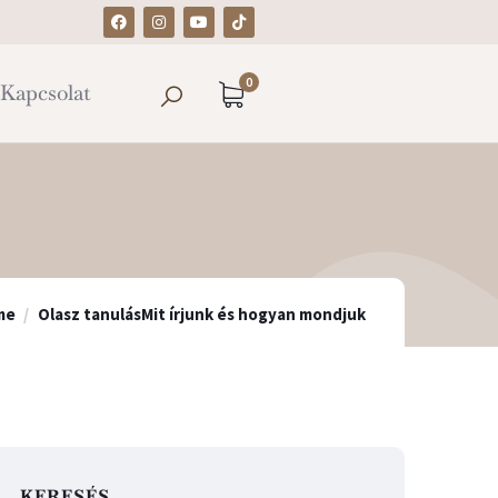
0
Kapcsolat
me
Olasz tanulás
Mit írjunk és hogyan mondjuk
KERESÉS