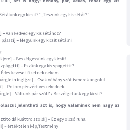
felül,
azt is hogy: néhány, pár, kevés, tehát egy kis
Sétálunk egy kicsit?” „Teszünk egy kis sétát?”
i] – Van kedved egy kis sétához?
o p
á
sszi] – Megyünk egy kicsit sétálni.
z:
kjere] – Beszélgessünk egy kicsit!
szpág
e
tti] – Eszünk egy kis spagettit?
 – Édes keveset fizetnek nekem.
pár
o
le in ingl
é
ze] – Csak néhány szót ismerek angolul.
di] – Potom pénzért veszekednek.
ár
o
le] – Váltunk pár szót? / Beszélgetünk egy kicsit?
y
olaszul jelentheti azt is, hogy valaminek nem nagy az
szt
i
to dá ku
á
ttro sz
o
ldi] – Ez egy olcsó ruha.
di] – értéktelen kép/festmény.