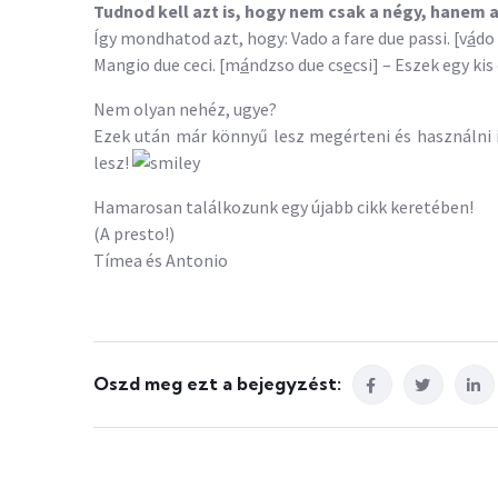
Tudnod kell azt is, hogy nem csak a négy, hanem a
Így mondhatod azt, hogy: Vado a fare due passi. [v
á
do 
Mangio due ceci. [m
á
ndzso due cs
e
csi] – Eszek egy kis
Nem olyan nehéz, ugye?
Ezek után már könnyű lesz megérteni és használni i
lesz!
Hamarosan találkozunk egy újabb cikk keretében!
(A presto!)
Tímea és Antonio
Oszd meg ezt a bejegyzést: