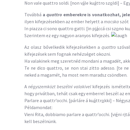
Non vale quattro soldi. [non v
á
le ku
á
ttro sz
o
ldi] – Eg
Továbbá
a
quattro
emberekre is vonatkozhat, jele
ilyen kifejezésekben az ember helyett a
macska
szót 
In piazza ci sono quattro gatti. [in pj
á
ccá csi sz
o
no ku
Szerintem ez egy nagyon aranyos kifejezés.
Az olasz bővelkedik kifejezésekben a
quattro
szóval
kifejezések sem fognak nehézséget okozni.
Ha valakinek meg szeretnéd mondani a magadét, akko
Te ne dico quattro, se non stai zitto adesso. [te ne
neked a magamét, ha most nem maradsz csöndben.
A
négyszemközt beszélni valakivel
kifejezés ismételt
hogy privátban, tehát csak egy emberrel beszél az e
Parlare a quattr’occhi. [párláre á ku
á
ttr
o
kki] – Négys
Példamondat:
Vieni Rita, dobbiamo parlare a quattr’occhi. [vi
é
ni r
i
tá
kell beszélnünk.