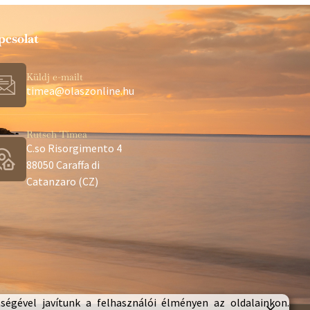
pcsolat
Küldj e-mailt
timea@olaszonline.hu
Rutsch Tímea
C.so Risorgimento 4
88050 Caraffa di
Catanzaro (CZ)
tségével javítunk a felhasználói élményen az oldalainkon.