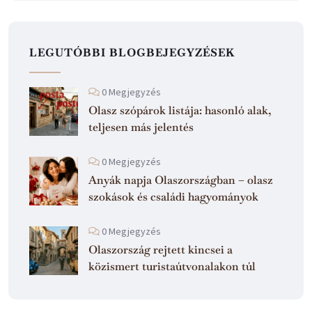
LEGUTÓBBI BLOGBEJEGYZÉSEK
0 Megjegyzés
Olasz szópárok listája: hasonló alak,
teljesen más jelentés
0 Megjegyzés
Anyák napja Olaszországban – olasz
szokások és családi hagyományok
0 Megjegyzés
Olaszország rejtett kincsei a
közismert turistaútvonalakon túl