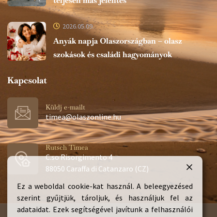
teljesen más jelentés
2026.05.09.
Anyák napja Olaszországban – olasz
szokások és családi hagyományok
Kapcsolat
Küldj e-mailt
timea@olaszonline.hu
Rutsch Tímea
C.so Risorgimento 4
88050 Caraffa di Catanzaro (CZ)
Ez a weboldal cookie-kat használ. A beleegyezésed
szerint gyűjtjük, tároljuk, és használjuk fel az
adataidat. Ezek segítségével javítunk a felhasználói