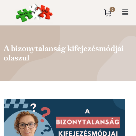
0
A bizonytalanság kifejezésmódjai
olaszul