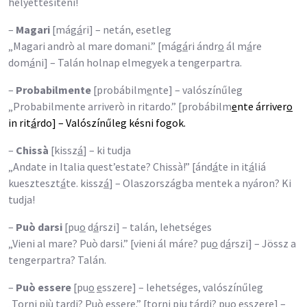
helyettesíteni!
–
Magari
[mág
á
ri] – netán, esetleg
„Magari andrò al mare domani.” [mág
á
ri ándr
o
ál m
á
re
dom
á
ni] – Talán holnap elmegyek a tengerpartra.
–
Probabilmente
[probábilm
e
nte] – valószínűleg
„Probabilmente arriverò in ritardo.” [probábilm
e
nte árriver
o
in rit
á
rdo] – Valószínűleg késni fogok.
–
Chissà
[kissz
á
] – ki tudja
„Andate in Italia quest’estate? Chissà!” [ánd
á
te in it
á
liá
kueszteszt
á
te. kissz
á
] – Olaszországba mentek a nyáron? Ki
tudja!
–
Può darsi
[pu
o
d
á
rszi] – talán, lehetséges
„Vieni al mare? Può darsi.” [vieni ál máre? pu
o
d
á
rszi] – Jössz a
tengerpartra? Talán.
–
Può essere
[pu
o
e
sszere] – lehetséges, valószínűleg
„Torni più tardi? Può essere.” [t
o
rni pj
u
t
á
rdi? pu
o
e
sszere] –