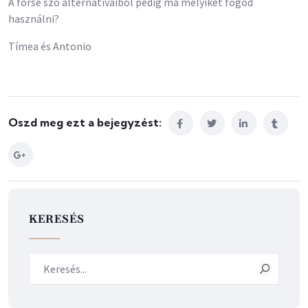
A forse szó alternatíváiból pedig ma melyiket fogod
használni?
Tímea és Antonio
Oszd meg ezt a bejegyzést:
KERESÉS