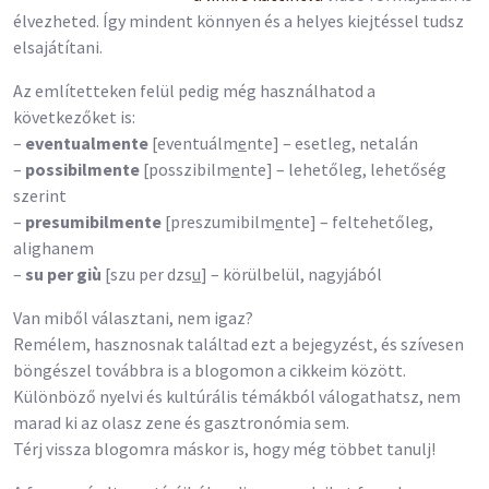
élvezheted. Így mindent könnyen és a helyes kiejtéssel tudsz
elsajátítani.
Az említetteken felül pedig még használhatod a
következőket is:
–
eventualmente
[eventuálm
e
nte] – esetleg, netalán
–
possibilmente
[posszibilm
e
nte] – lehetőleg, lehetőség
szerint
–
presumibilmente
[preszumibilm
e
nte] – feltehetőleg,
alighanem
–
su per giù
[szu per dzs
u
] – körülbelül, nagyjából
Van miből választani, nem igaz?
Remélem, hasznosnak találtad ezt a bejegyzést, és szívesen
böngészel továbbra is a blogomon a cikkeim között.
Különböző nyelvi és kultúrális témákból válogathatsz, nem
marad ki az olasz zene és gasztronómia sem.
Térj vissza blogomra máskor is, hogy még többet tanulj!