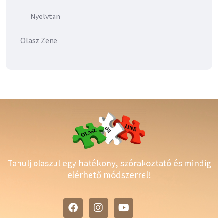
Nyelvtan
Olasz Zene
Tanulj olaszul egy hatékony, szórakoztató és mindig
elérhető módszerrel!