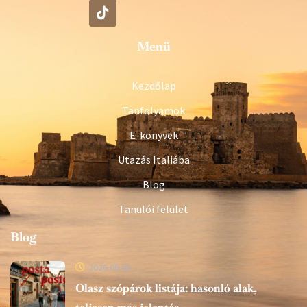
Menü
Kezdőlap
Tanfolyamok
E-könyvek
Utazás Italiába
Blog
Tanulói felület
Blog
2026.06.08.
Olasz szópárok listája: hasonló alak,