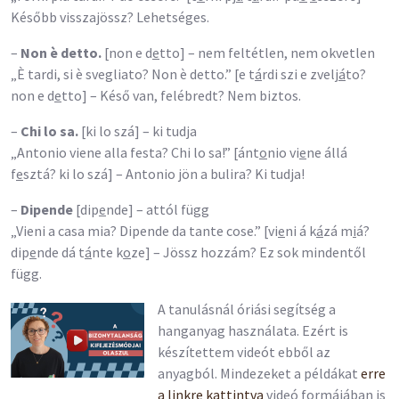
Később visszajössz? Lehetséges.
–
Non è detto.
[non e d
e
tto] – nem feltétlen, nem okvetlen
„È tardi, si è svegliato? Non è detto.” [e t
á
rdi szi e zvelj
á
to?
non e d
e
tto] – Késő van, felébredt? Nem biztos.
–
Chi lo sa.
[ki lo szá] – ki tudja
„Antonio viene alla festa? Chi lo sa!” [ánt
o
nio vi
e
ne állá
f
e
sztá? ki lo szá] – Antonio jön a bulira? Ki tudja!
–
Dipende
[dip
e
nde] – attól függ
„Vieni a casa mia? Dipende da tante cose.” [vi
e
ni á k
á
zá m
i
á?
dip
e
nde dá t
á
nte k
o
ze] – Jössz hozzám? Ez sok mindentől
függ.
A tanulásnál óriási segítség a
hanganyag használata. Ezért is
készítettem videót ebből az
anyagból. Mindezeket a példákat
erre
a linkre kattintva
videó formájában is