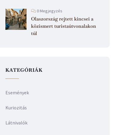
0 Megjegyzés
Olaszország rejtett kincsei a
közismert turistaútvonalakon
túl
KATEGÓRIÁK
Események
Kuriozitás
Látnivalók