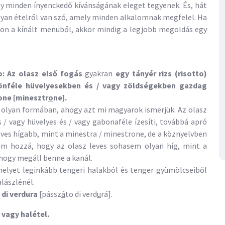
y minden ínyenckedő kívánságának eleget tegyenek. És, hát
 olyan ételről van szó, amely minden alkalomnak megfelel. Ha
zon a kínált menüből, akkor mindig a legjobb megoldás egy
o
: Az olasz első fogás
gyakran
egy tányér rizs (risotto)
ülönféle hüvelyesekben és / vagy zöldségekben gazdag
one [minesztr
o
ne].
 olyan formában, ahogy azt mi magyarok ismerjük. Az olasz
 / vagy hüvelyes és / vagy gabonaféle ízesíti, továbbá apró
a leves hígabb, mint a minestra / minestrone, de a köznyelvben
em hozzá, hogy az olasz leves sohasem olyan híg, mint a
 hogy megáll benne a kanál.
amelyet leginkább tengeri halakból és tenger gyümölcseiből
alászlénél.
di verdura
[pássz
á
to di verd
u
rá].
vagy halétel.