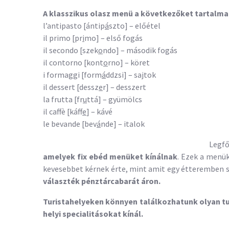
A klasszikus olasz menü a következőket tartalma
l’antipasto [ántip
á
szto] – előétel
il primo [pr
i
mo] – első fogás
il secondo [szek
o
ndo] – második fogás
il contorno [kont
o
rno] – köret
i formaggi [form
á
ddzsi] – sajtok
il dessert [dessz
e
r] – desszert
la frutta [fr
u
ttá] – gyümölcs
il caffè [káff
e
] – kávé
le bevande [bev
á
nde] – italok
Legf
amelyek fix ebéd menüket kínálnak
. Ezek a menük
kevesebbet kérnek érte, mint amit egy étteremben s
választék pénztárcabarát áron.
Turistahelyeken könnyen találkozhatunk olyan t
helyi specialitásokat kínál.