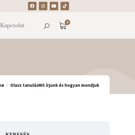
0
Kapcsolat
me
Olasz tanulás
Mit írjunk és hogyan mondjuk
KERESÉS