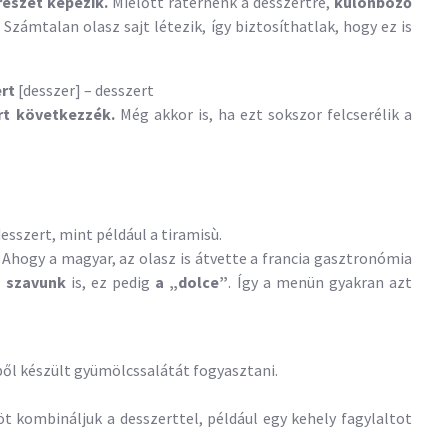
részét képezik.
Mielőtt rátérnénk a desszertre,
különböző
. Számtalan olasz sajt létezik, így biztosíthatlak, hogy ez is
ert
[desszer] – desszert
ert következzék.
Még akkor is, ha ezt sokszor felcserélik a
desszert, mint például a tiramisù.
 Ahogy a magyar, az olasz is átvette a francia gasztronómia
z szavunk
is, ez pedig
a „dolce”
. Így a menün gyakran azt
ől készült gyümölcssalátát fogyasztani.
t kombináljuk a desszerttel, például egy kehely fagylaltot