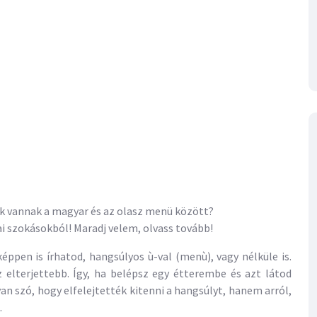
k vannak a magyar és az olasz menü között?
i szokásokból! Maradj velem, olvass tovább!
ppen is írhatod, hangsúlyos ù-val (menù), vagy nélküle is.
 elterjettebb. Így, ha belépsz egy étterembe és azt látod
an szó, hogy elfelejtették kitenni a hangsúlyt, hanem arról,
.