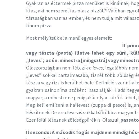
Gyakran az éttermek pizza menüket is kínálnak, hog
ki az, aki nem szereti az olasz pizzát?! Valóban egy
társaságban van az ember, és nem tudja mit válass
finom pizza.
Most mélyítsük el a menü egyes elemeit:
Il prim
vagy tészta (pasta) illetve lehet egy sűrű, k
„leves”, az ún. minestra [min
e
sztrá] vagy minestr
Olaszországban nem létezik a
leves
, legalábbis nem
„leves” sokkal tartalmasabb, tíznél több zöldség és
tészta vagy rizs is kerülhet bele. Definició szerint 
gyakran szinoníma szóként használják. Hadd tegy
magyar; a minestrone pedig akár olyan sűrű is lehet,
Meg kell említeni a hallevest (zuppa di pesce) is, 
készítenek. De ez a leves is sokkal sűrűbb a magyar h
Ezenfelül léteznek zöldségpürék is. Olaszul:
passato 
Il secondo: A második fogás majdnem mindig hús- 