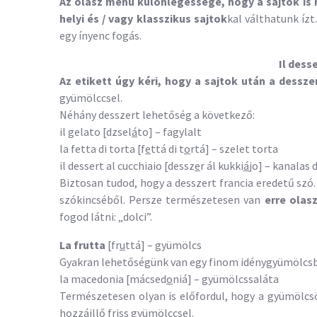
Az olasz menü különlegessége, hogy a sajtok is 
helyi és / vagy klasszikus sajtok
kal válthatunk ízt
egy ínyenc fogás.
Il dess
Az etikett úgy kéri, hogy a sajtok után a dessz
gyümölccsel.
Néhány desszert lehetőség a következő:
il gelato [dzsel
á
to] – fagylalt
la fetta di torta [f
e
ttá di t
o
rtá] – szelet torta
il dessert al cucchiaio [dessz
e
r ál kukki
á
jo] – kanalas 
Biztosan tudod, hogy a desszert francia eredetű szó.
szókincséből. Persze természetesen van
erre olas
fogod látni: „dolci”.
La frutta
[fr
u
ttá] – gyümölcs
Gyakran lehetőségünk van egy finom idénygyümölcsb
la macedonia [mácsed
o
niá] – gyümölcssaláta
Természetesen olyan is előfordul, hogy a gyümölcsö
hozzáillő friss gyümölccsel.