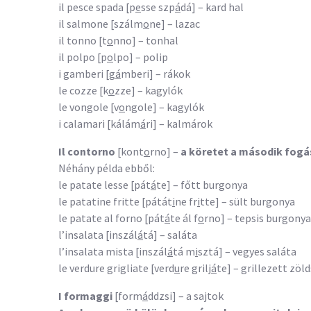
il pesce spada [p
e
sse szp
á
dá] – kard hal
il salmone [szálm
o
ne] – lazac
il tonno [t
o
nno] – tonhal
il polpo [p
o
lpo] – polip
i gamberi [g
á
mberi] – rákok
le cozze [k
o
zze] – kagylók
le vongole [v
o
ngole] – kagylók
i calamari [kálám
á
ri] – kalmárok
Il contorno
[kont
o
rno] –
a köretet a második fogás
Néhány példa ebből:
le patate lesse [pát
á
te] – főtt burgonya
le patatine fritte [pátát
i
ne fr
i
tte] – sült burgonya
le patate al forno [pát
á
te ál f
o
rno] – tepsis burgonya
l’insalata [inszál
á
tá] – saláta
l’insalata mista [inszál
á
tá m
i
sztá] – vegyes saláta
le verdure grigliate [verd
u
re grilj
á
te] – grillezett zöl
I formaggi
[form
á
ddzsi] – a sajtok