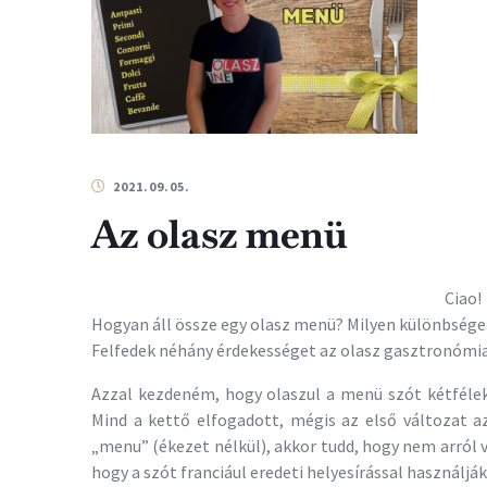
2021.09.05.
Az olasz menü
Ciao!
Hogyan áll össze egy olasz menü? Milyen különbsége
Felfedek néhány érdekességet az olasz gasztronómia
Azzal kezdeném, hogy olaszul a menü szót kétféleké
Mind a kettő elfogadott, mégis az első változat az
„menu” (ékezet nélkül), akkor tudd, hogy nem arról v
hogy a szót franciául eredeti helyesírással használják