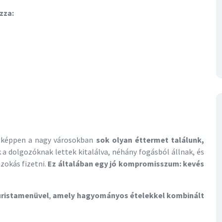
zza:
őképpen a nagy városokban
sok olyan éttermet találunk,
 a dolgozóknak lettek kitalálva, néhány fogásból állnak, és
zokás fizetni.
Ez általában egy jó kompromisszum: kevés
uristamenüvel
,
amely hagyományos ételekkel kombinált