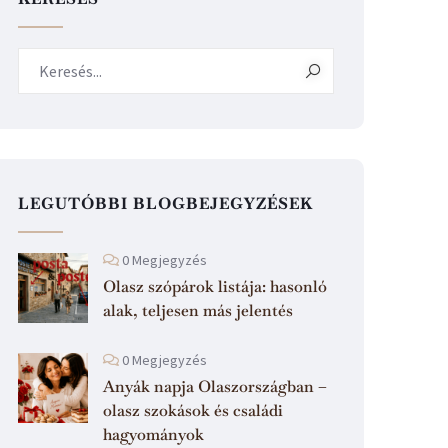
LEGUTÓBBI BLOGBEJEGYZÉSEK
0 Megjegyzés
Olasz szópárok listája: hasonló
alak, teljesen más jelentés
0 Megjegyzés
Anyák napja Olaszországban –
olasz szokások és családi
hagyományok