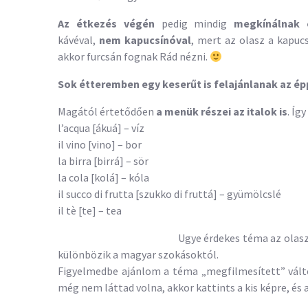
Az étkezés végén
pedig mindig
megkínálnak 
kávéval,
nem kapucsínóval
, mert az olasz a kapuc
akkor furcsán fognak Rád nézni.
Sok étteremben egy keserűt is felajánlanak az é
Magától értetődően
a menük részei az italok is
. Íg
l’acqua [ákuá] – víz
il vino [vino] – bor
la birra [birrá] – sör
la cola [kolá] – kóla
il succo di frutta [szukko di fruttá] – gyümölcslé
il tè [te] – tea
Ugye érdekes téma az olas
különbözik a magyar szokásoktól.
Figyelmedbe ajánlom a téma „megfilmesített” válto
még nem láttad volna, akkor kattints a kis képre, és