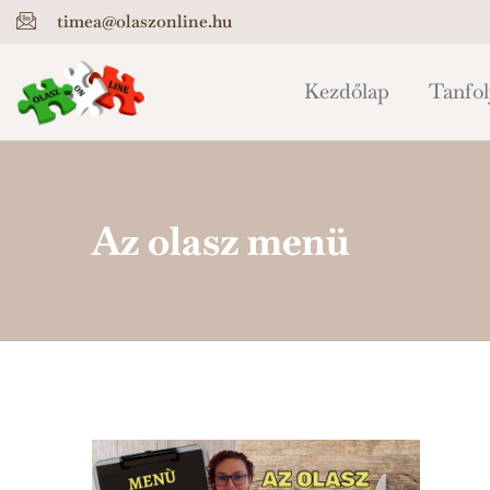
timea@olaszonline.hu
Kezdőlap
Tanfo
Az olasz menü