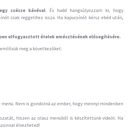
egy csésze kávéval
. És hadd hangsúlyozzam ki, hogy
sínót csak reggelihez issza. Ha kapucsínót kérsz ebéd után,
ppen elfogyasztott ételek emésztésének elősegítésére.
y említsük meg a következőket:
z menü. Nem is gondolná az ember, hogy mennyi mindenben
zatát, hiszen az olasz menüből is készítettünk videót. Ha
 azonnal élvezheted!