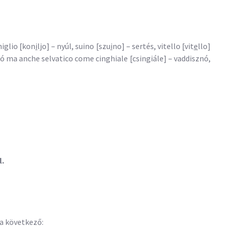
niglio [kon
i
ljo] – nyúl, suino [szu
i
no] – sertés, vitello [vit
e
llo]
 ló ma anche selvatico come cinghiale [csingiále] – vaddisznó,
l.
a következő: