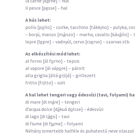
la carne [k
á
rne] – hús
il pesce [p
e
sse] – hal
A hús lehet:
pollo [p
o
llo] – csirke, tacchino [tákk
i
no] – pulyka, co
– borjú, manzo [m
á
nzo] – marha, cavallo [káv
á
llo] –
lepre [l
e
pre] – vadnyúl, cervo [cs
e
rvo] – szarvas stb.
Az elkészítési mód lehet:
al forno [ál f
o
rno] – tepsis
al vapore [ál váp
o
re] – párolt
alla griglia [állá gr
i
ljá] – grillezett
fritto [fr
i
tto] – sült
A hal lehet tengeri vagy édesvízi (tavi, folyami) ha
di mare [di m
á
re] – tengeri
d’acqua dolce [d
á
kuá d
o
lcse] – édesvízi
di lago [di l
á
go] – tavi
di fiume [di fj
u
me] – folyami
Néhány ismertebb halféle és puhatestű neve olaszul 