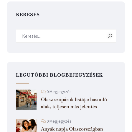
KERESÉS
LEGUTÓBBI BLOGBEJEGYZÉSEK
0 Megjegyzés
Olasz szópárok listája: hasonló
alak, teljesen más jelentés
0 Megjegyzés
Anyák napja Olaszországban –