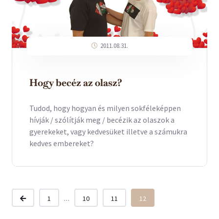
2011.08.31.
Hogy becéz az olasz?
Tudod, hogy hogyan és milyen sokféleképpen
hívják / szólítják meg / becézik az olaszok a
gyerekeket, vagy kedvesüket illetve a számukra
kedves embereket?
...
1
10
11
12