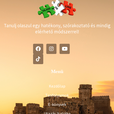
Tanulj olaszul egy hatékony, szórakoztató és mindig
elérhető módszerrel!
Menü
Kezdőlap
Tanfolyamok
E-könyvek
Utazás Italiába