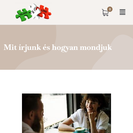
0
Mit írjunk és hogyan mondjuk