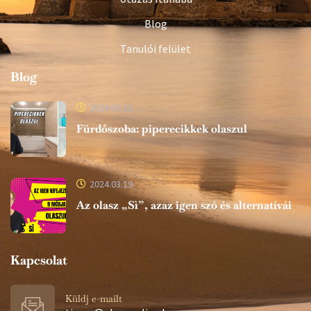
Blog
Tanulói felület
Blog
2024.03.22.
Fürdőszoba: piperecikkek olaszul
2024.03.19.
Az olasz „Sì”, azaz igen szó és alternatívái
Kapcsolat
Küldj e-mailt