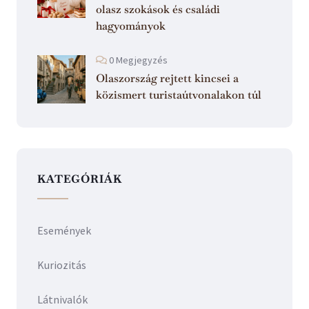
olasz szokások és családi
hagyományok
0 Megjegyzés
Olaszország rejtett kincsei a
közismert turistaútvonalakon túl
KATEGÓRIÁK
Események
Kuriozitás
Látnivalók