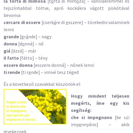
la torta di mimosa
[t
o
rtá di mim
ó
zá] – vaníliakrémmel és
tejszínhabbal töltve, apró kockákra vágott piskótával
bevonva
cercare di essere
[cserk
á
re di
e
sszere] – törekedni valaminek
lenni
grande
[gr
á
nde] – nagy
donna
[d
o
nná] – nő
giá
[dzsá] – már
il fatto
[fátto] – tény
essere donna
[esszere donná] – nőnek lenni
ti rende
[ti r
e
nde] – vmivé tesz téged
És a következő szavakkal köszönök el:
Hogy mindent teljesen
megérts, íme egy kis
segítség:
che si impegnano
[ke szi
imp
e
nnyáno] – akik
igyekeznek