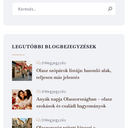
LEGUTÓBBI BLOGBEJEGYZÉSEK
0 Megjegyzés
Olasz szópárok listája: hasonló alak,
teljesen más jelentés
0 Megjegyzés
Anyák napja Olaszországban – olasz
szokások és családi hagyományok
0 Megjegyzés
Olaszország rejtett kincsei a