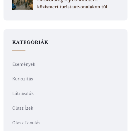
közismert turistaútvonalakon túl
KATEGÓRIÁK
Események
Kuriozitás
Látnivalók
Olasz Ízek
Olasz Tanulás