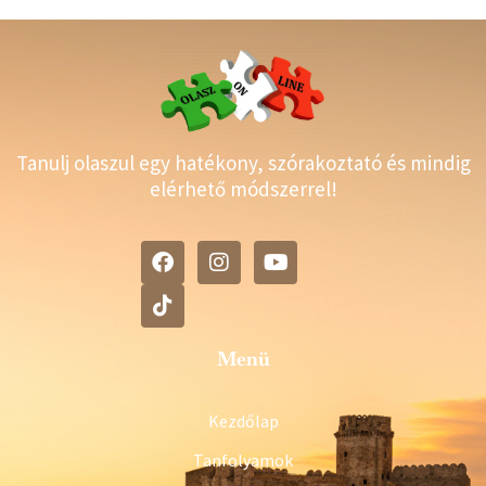
Tanulj olaszul egy hatékony, szórakoztató és mindig
elérhető módszerrel!
Menü
Kezdőlap
Tanfolyamok