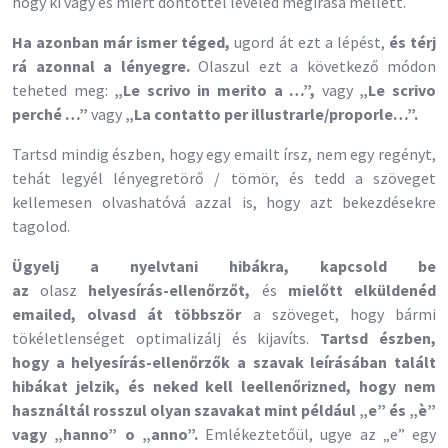
hogy ki vagy és miért döntöttél leveled megírása mellett.
Ha azonban már ismer téged,
ugord át ezt a lépést,
és térj
rá azonnal a lényegre.
Olaszul ezt a következő módon
teheted meg:
„Le scrivo in merito a …”,
vagy
„
Le scrivo
perché …”
vagy
„
La contatto per illustrarle/proporle…”.
Tartsd mindig észben, hogy egy emailt írsz, nem egy regényt,
tehát legyél lényegretörő / tömör, és tedd a szöveget
kellemesen olvashatóvá azzal is, hogy azt bekezdésekre
tagolod.
Ügyelj a nyelvtani hibákra, kapcsold be
az
olasz
helyesírás-ellenőrzőt,
és
mielőtt elküldenéd
emailed, olvasd át többször
a szöveget, hogy bármi
tökéletlenséget optimalizálj és kijavíts.
Tartsd észben,
hogy a helyesírás-ellenőrzők a szavak leírásában talált
hibákat jelzik, és neked kell leellenőrizned, hogy nem
használtál rosszul olyan szavakat mint például „e” és „è”
vagy „hanno” o „anno”.
Emlékeztetőül, ugye az „e” egy