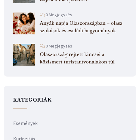
0 Megjegyzés
Anyák napja Olaszországban – olasz
szokások és családi hagyományok
0 Megjegyzés
Olaszország rejtett kincsei a
közismert turistaútvonalakon túl
KATEGÓRIÁK
Események
Kuriozitás