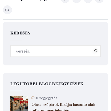
KERESÉS
LEGUTÓBBI BLOGBEJEGYZÉSEK
0 Megjegyzés
Olasz szópárok listája: hasonló alak,
teljesen más jelentés