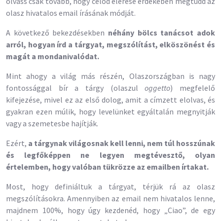
olvass csak tovább, hogy célod elérése érdekében megtudd az
olasz hivatalos email írásának módját.
A következő bekezdésekben
néhány bölcs tanácsot adok
arról, hogyan írd a tárgyat, megszólítást, elköszönést és
magát a mondanivalódat.
Mint ahogy a világ más részén, Olaszországban is nagy
fontossággal bír a tárgy (olaszul
oggetto
) megfelelő
kifejezése, mivel ez az első dolog, amit a címzett elolvas, és
gyakran ezen múlik, hogy levelünket egyáltalán megnyitják
vagy a szemetesbe hajítják.
Ezért,
a tárgynak világosnak kell lenni, nem túl hosszúnak
és legfőképpen ne legyen megtévesztő, olyan
értelemben, hogy valóban tükrözze az emailben írtakat.
Most, hogy definiáltuk a tárgyat, térjük rá az olasz
megszólításokra. Amennyiben az email nem hivatalos lenne,
majdnem 100%, hogy úgy kezdenéd, hogy „Ciao”, de egy