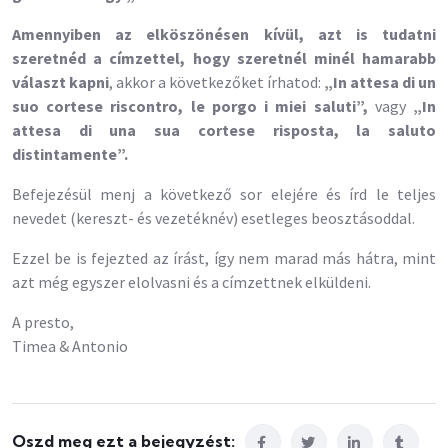
Amennyiben az elköszönésen kívül, azt is tudatni
szeretnéd a címzettel, hogy szeretnél minél hamarabb
választ kapni
, akkor a következőket írhatod:
„In attesa di un
suo cortese riscontro, le porgo i miei saluti”,
vagy
„In
attesa di una sua cortese risposta, la saluto
distintamente”.
Befejezésül menj a következő sor elejére és írd le teljes
nevedet (kereszt- és vezetéknév) esetleges beosztásoddal.
Ezzel be is fejezted az írást, így nem marad más hátra, mint
azt még egyszer elolvasni és a címzettnek elküldeni.
A presto,
Timea & Antonio
Oszd meg ezt a bejegyzést: