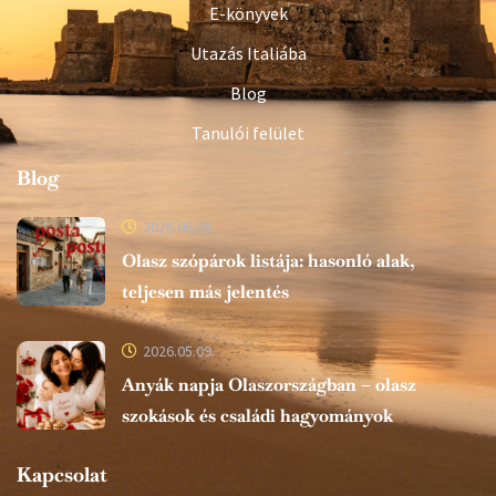
E-könyvek
Utazás Italiába
Blog
Tanulói felület
Blog
2026.06.08.
Olasz szópárok listája: hasonló alak,
teljesen más jelentés
2026.05.09.
Anyák napja Olaszországban – olasz
szokások és családi hagyományok
Kapcsolat