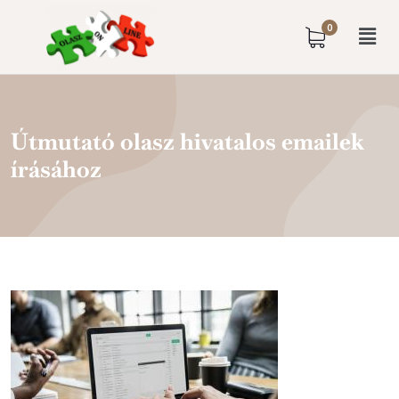
0
Útmutató olasz hivatalos emailek
írásához