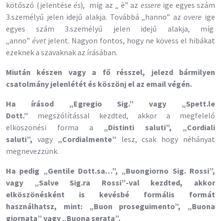
kötőszó (jelentése
és
), míg az „ è” az
essere
ige egyes szám
3.személyű jelen idejű alakja. Továbbá „hanno” az
avere
ige
egyes szám 3.személyű jelen idejű alakja, míg
„anno”
évet
jelent. Nagyon fontos, hogy ne kövess el hibákat
ezeknek a szavaknak az írásában.
Miután készen vagy a fő résszel, jelezd bármilyen
csatolmány jelenlétét és köszönj el az email végén.
Ha írásod „Egregio Sig.” vagy „Spett.le
Dott.”
megszólítással kezdted, akkor a megfelelő
elköszönési forma a
„Distinti saluti”, „Cordiali
saluti”,
vagy
„Cordialmente”
lesz, csak hogy néhányat
megnevezzünk.
Ha pedig „Gentile Dott.sa…”, „Buongiorno Sig. Rossi”,
vagy „Salve Sig.ra Rossi”-val kezdted, akkor
elköszönésként is kevésbé formális formát
használhatsz, mint: „Buon proseguimento”, „Buona
giornata” vagy „Buona serata”.