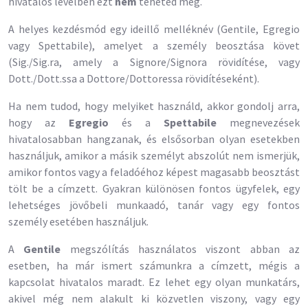
hivatalos levélben ezt
nem
teheted meg.
A helyes kezdésmód egy ideillő melléknév (Gentile, Egregio
vagy Spettabile), amelyet a személy beosztása követ
(Sig./Sig.ra, amely a Signore/Signora rövidítése, vagy
Dott./Dott.ssa a Dottore/Dottoressa rövidítéseként).
Ha nem tudod, hogy melyiket használd, akkor gondolj arra,
hogy az
Egregio
és a
Spettabile
megnevezések
hivatalosabban hangzanak, és elsősorban olyan esetekben
használjuk, amikor a másik személyt abszolút nem ismerjük,
amikor fontos vagy a feladóéhoz képest magasabb beosztást
tölt be a címzett. Gyakran különösen fontos ügyfelek, egy
lehetséges jövőbeli munkaadó, tanár vagy egy fontos
személy esetében használjuk.
A
Gentile
megszólítás használatos viszont abban az
esetben, ha már ismert számunkra a címzett, mégis a
kapcsolat hivatalos maradt. Ez lehet egy olyan munkatárs,
akivel még nem alakult ki közvetlen viszony, vagy egy